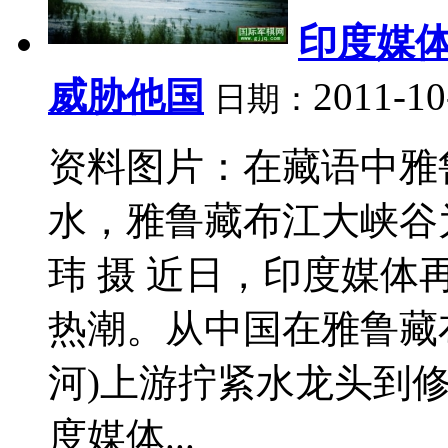
印度媒
威胁他国
2011-10
日期：
资料图片：在藏语中雅
水，雅鲁藏布江大峡谷
玮 摄 近日，印度媒
热潮。从中国在雅鲁藏
河)上游拧紧水龙头到
度媒体...