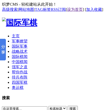
织梦CMS - 轻松建站从此开始！
高级搜索
|
网站地图
|
TAG标签
RSS订阅
[
设为首页
] [
加入收藏
]
主页
军事瞭望
国际军事
战略战术
国际棋闻
中国棋闻
强军之道
帮你作战
排兵布阵
四国军棋
奥运棋
搜索
搜索