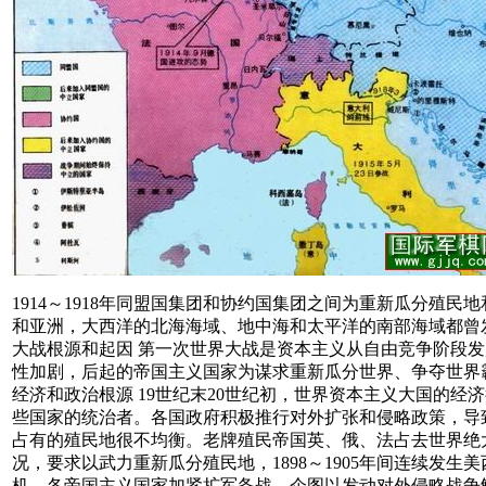
1914～1918年同盟国集团和协约国集团之间为重新瓜分
和亚洲，大西洋的北海海域、地中海和太平洋的南部海域都曾发
大战根源和起因 第一次世界大战是资本主义从自由竞争阶段
性加剧，后起的帝国主义国家为谋求重新瓜分世界、争夺世界
经济和政治根源 19世纪末20世纪初，世界资本主义大国的
些国家的统治者。各国政府积极推行对外扩张和侵略政策，导
占有的殖民地很不均衡。老牌殖民帝国英、俄、法占去世界绝
况，要求以武力重新瓜分殖民地，1898～1905年间连续
机，各帝国主义国家加紧扩军备战，企图以发动对外侵略战争