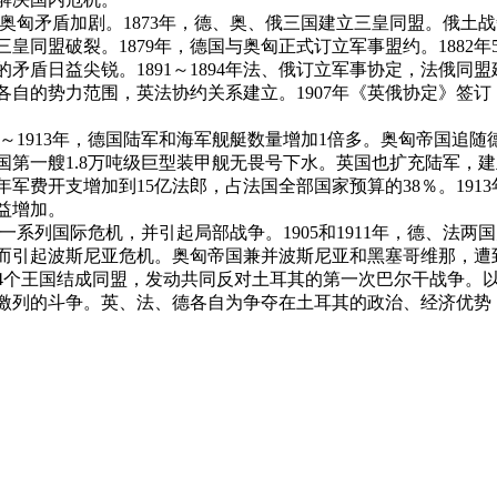
奥匈矛盾加剧。1873年，德、奥、俄三国建立三皇同盟。俄土战争
同盟破裂。1879年，德国与奥匈正式订立军事盟约。1882年
盾日益尖锐。1891～1894年法、俄订立军事协定，法俄同盟
认各自的势力范围，英法协约关系建立。1907年《英俄协定》签
3～1913年，德国陆军和海军舰艇数量增加1倍多。奥匈帝国
英国第一艘1.8万吨级巨型装甲舰无畏号下水。英国也扩充陆军，
914年军费开支增加到15亿法郎，占法国全部国家预算的38％。1
益增加。
造了一系列国际危机，并引起局部战争。1905和1911年，德、
地而引起波斯尼亚危机。奥匈帝国兼并波斯尼亚和黑塞哥维那，遭到塞尔
4个王国结成同盟，发动共同反对土耳其的第一次巴尔干战争。
的斗争。英、法、德各自为争夺在土耳其的政治、经济优势，居间渔利