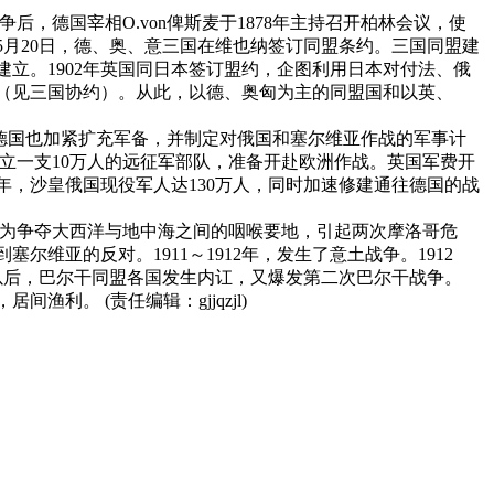
后，德国宰相O.von俾斯麦于1878年主持召开柏林会议，使
5月20日，德、奥、意三国在维也纳签订同盟条约。三国同盟建
建立。1902年英国同日本签订盟约，企图利用日本对付法、俄
订（见三国协约）。从此，以德、奥匈为主的同盟国和以英、
追随德国也加紧扩充军备，并制定对俄国和塞尔维亚作战的军事计
建立一支10万人的远征军部队，准备开赴欧洲作战。英国军费开
913年，沙皇俄国现役军人达130万人，同时加速修建通往德国的战
法两国为争夺大西洋与地中海之间的咽喉要地，引起两次摩洛哥危
维亚的反对。1911～1912年，发生了意土战争。1912
以后，巴尔干同盟各国发生内讧，又爆发第二次巴尔干战争。
。 (责任编辑：gjjqzjl)