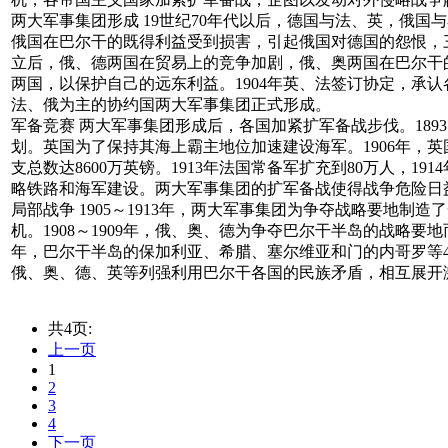
两大军事集团形成 19世纪70年代以后，德国与法、英，俄国与
俄国在巴尔干的既得利益受到损害，引起俄国对德国的怨恨，三皇
立后，俄、德两国在贸易上的竞争加剧，俄、奥两国在巴尔干的矛
两国，以保护自己的远东利益。1904年英、法签订协定，承
法、俄为主的协约国两大军事集团正式形成。
军备竞赛 两大军事集团形成后，各国加紧扩军备战步伐。189
划。英国为了保持其海上霸主地位加速建设海军。1906年，
支总数达8600万英镑。1913年法国常备军扩充到80万人，1
略铁路和海军建设。两大军事集团的扩军备战使得战争危险日
局部战争 1905～1913年，两大军事集团为争夺战略要地制
机。1908～1909年，俄、奥、德为争夺巴尔干半岛的战略要
年，巴尔干半岛的保加利亚、希腊、塞尔维亚和门的内哥罗等
俄、奥、德、英等列强利用巴尔干各国的民族矛盾，相互展开激列
共4页:
上一页
1
2
3
4
下一页