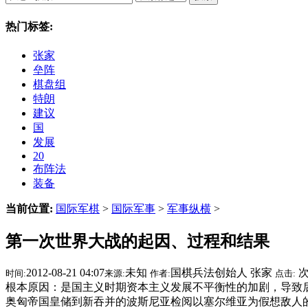
热门标签:
张家
垒阵
棋盘组
特朗
建议
国
发展
20
布阵法
装备
当前位置:
国际军棋
>
国际军事
>
军事纵横
>
第一次世界大战的起因、过程和结果
2012-08-21 04:07
未知
国棋兵法创始人 张家
时间:
来源:
作者:
点击:
根本原因：是国主义时期资本主义发展不平衡性的加剧，导致后
奥匈帝国皇储到新吞并的波斯尼亚检阅以塞尔维亚为假想敌人的军