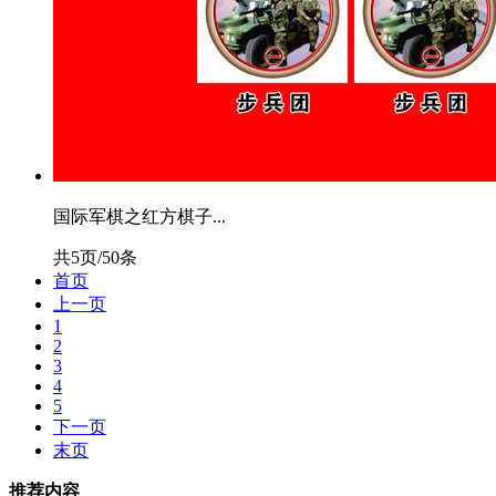
国际军棋之红方棋子...
共5页/50条
首页
上一页
1
2
3
4
5
下一页
末页
推荐内容