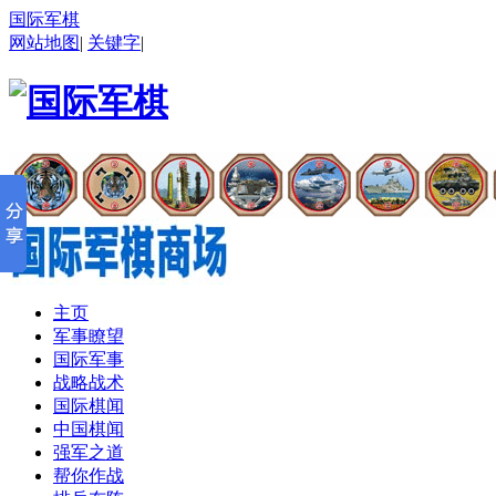
国际军棋
网站地图
|
关键字
|
主页
军事瞭望
国际军事
战略战术
国际棋闻
中国棋闻
强军之道
帮你作战