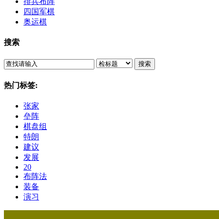
排兵布阵
四国军棋
奥运棋
搜索
搜索
热门标签:
张家
垒阵
棋盘组
特朗
建议
发展
20
布阵法
装备
演习