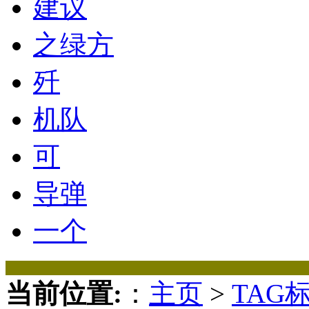
建议
之绿方
歼
机队
可
导弹
一个
当前位置:
：
主页
>
TAG