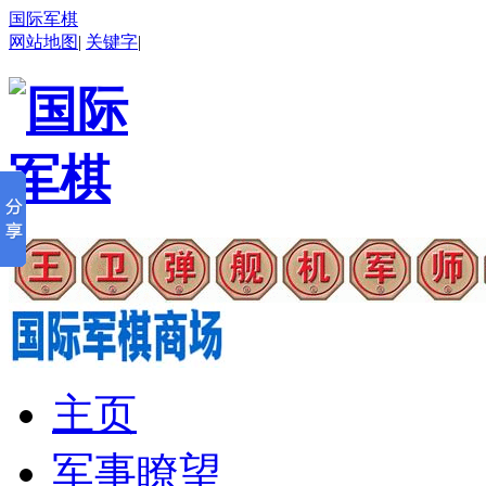
国际军棋
网站地图
|
关键字
|
主页
军事瞭望