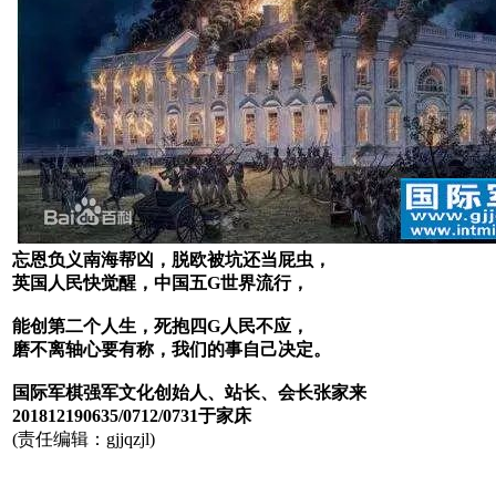
忘恩负义南海帮凶，脱欧被坑还当屁虫，
英国人民快觉醒，中国五
G
世界流行，
能创第二个人生，死抱四
G
人民不应，
磨不离轴心要有称，我们的事自己决定。
国际军棋强军文化创始人、站长、会长张家来
201812190635/0712/0731于家床
(责任编辑：gjjqzjl)