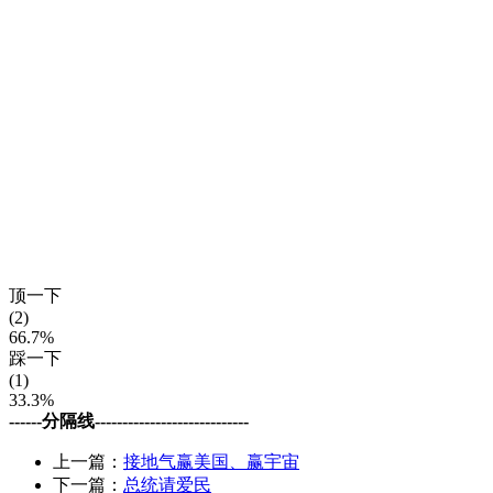
顶一下
(2)
66.7%
踩一下
(1)
33.3%
------分隔线----------------------------
上一篇：
接地气赢美国、赢宇宙
下一篇：
总统请爱民