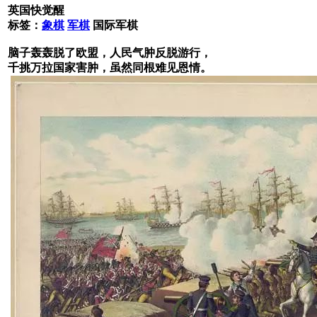
英国快觉醒
标签：
象棋
军棋
国际军棋
脑子轰轰脱了欧盟，人民气肿反脱游行，
千挑万拉国家害肿，虽然同根难见恩情。