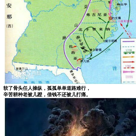
软了骨头任人操纵，孤孤单单道路难行，
辛苦耕种老被儿蹬，借钱不还被儿打痛。