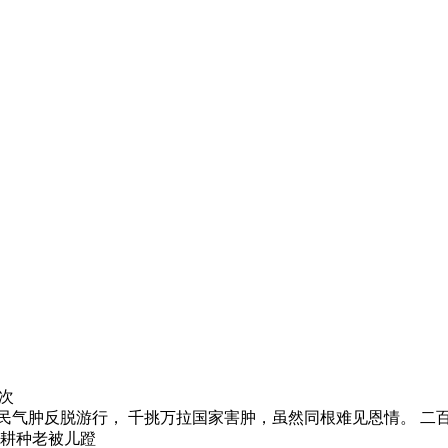
次
，人民气肿反脱游行， 千挑万拉国家害肿，虽然同根难见恩情。 
苦耕种老被儿蹬