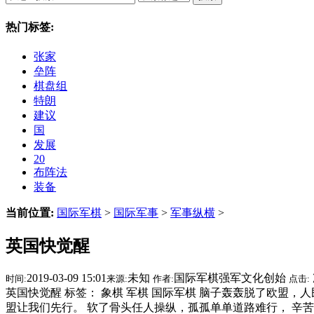
热门标签:
张家
垒阵
棋盘组
特朗
建议
国
发展
20
布阵法
装备
当前位置:
国际军棋
>
国际军事
>
军事纵横
>
英国快觉醒
2019-03-09 15:01
未知
国际军棋强军文化创始
时间:
来源:
作者:
点击:
英国快觉醒 标签： 象棋 军棋 国际军棋 脑子轰轰脱了欧盟
盟让我们先行。 软了骨头任人操纵，孤孤单单道路难行， 辛