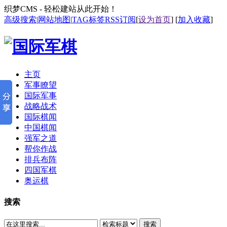
织梦CMS - 轻松建站从此开始！
高级搜索
|
网站地图
|
TAG标签
RSS订阅
[
设为首页
] [
加入收藏
]
主页
军事瞭望
国际军事
战略战术
国际棋闻
中国棋闻
强军之道
帮你作战
排兵布阵
四国军棋
奥运棋
搜索
搜索