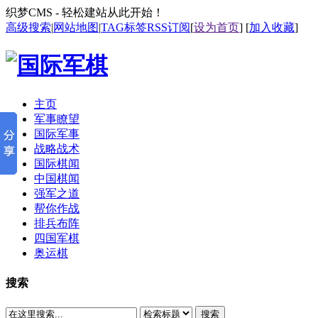
织梦CMS - 轻松建站从此开始！
高级搜索
|
网站地图
|
TAG标签
RSS订阅
[
设为首页
] [
加入收藏
]
主页
军事瞭望
国际军事
战略战术
国际棋闻
中国棋闻
强军之道
帮你作战
排兵布阵
四国军棋
奥运棋
搜索
搜索