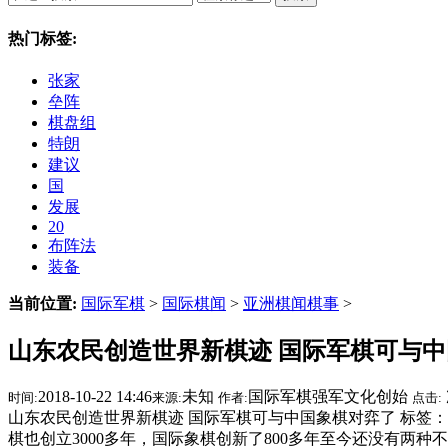
热门标签:
张家
垒阵
棋盘组
特朗
建议
国
发展
20
布阵法
装备
当前位置:
国际军棋
>
国际棋闻
>
亚洲棋闻棋事
>
山东农民创造世界新棋迹 国际军棋可与
2018-10-22 14:46
未知
国际军棋强军文化创始
时间:
来源:
作者:
点击:
山东农民创造世界新棋迹 国际军棋可与中国象棋对弈了 标签：
棋也创立3000多年，国际象棋创新了800多年至今还没有两种