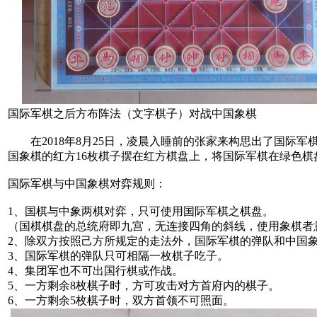
国际军棋之后方布阵法（文字棋子）对战中国象棋
在2018年8月25日，凌晨入睡前的张家来构思出了国际军
国象棋的红方16枚棋子摆在红方棋盘上，将国际军棋在绿色棋
国际军棋与中国象棋对弈规则：
1、国棋与中象两棋对弈，只可使用国际军棋之棋盘。
（国棋棋盘的总统府即九宫，无连接四角的斜线，使用象棋者
2、除双方按照己方所规定的走法外，国际军棋的弹队和中国
3、国际军棋的弹队只可相隔一枚棋子吃子。
4、集团军也不可出国行棋或作战。
5、一方剩余8枚棋子时，方可攻击对方首府内的棋子。
6、一方剩余5枚棋子时，双方首领不可照面。