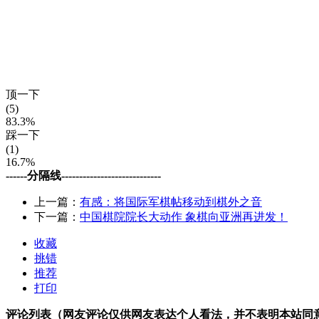
顶一下
(5)
83.3%
踩一下
(1)
16.7%
------分隔线----------------------------
上一篇：
有感：将国际军棋帖移动到棋外之音
下一篇：
中国棋院院长大动作 象棋向亚洲再进发！
收藏
挑错
推荐
打印
评论列表（网友评论仅供网友表达个人看法，并不表明本站同