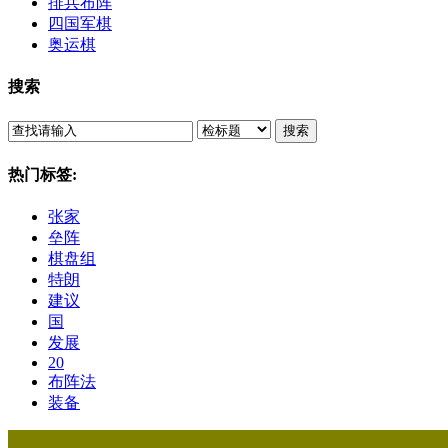
排兵布阵
四国军棋
奥运棋
搜索
搜索
热门标签:
张家
垒阵
棋盘组
特朗
建议
国
发展
20
布阵法
装备