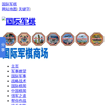
国际军棋
网站地图
|
关键字
|
主页
军事瞭望
国际军事
战略战术
国际棋闻
中国棋闻
强军之道
帮你作战