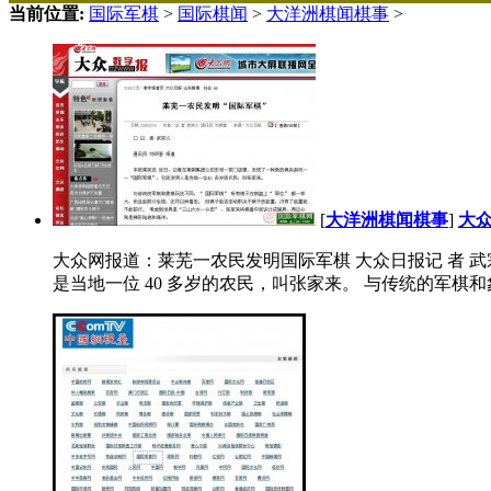
当前位置:
国际军棋
>
国际棋闻
>
大洋洲棋闻棋事
>
[
大洋洲棋闻棋事
]
大
大众网报道：莱芜一农民发明国际军棋 大众日报记 者 
是当地一位 40 多岁的农民，叫张家来。 与传统的军棋和象