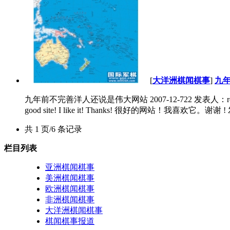
[
大洋洲棋闻棋事
]
九
九年前不完善洋人还说是伟大网站 2007-12-722 发表人：robin IP：
good site! I like it! Thanks! 很好的网站！我喜欢它。谢谢 !
共 1 页/6 条记录
栏目列表
亚洲棋闻棋事
美洲棋闻棋事
欧洲棋闻棋事
非洲棋闻棋事
大洋洲棋闻棋事
棋闻棋事报道